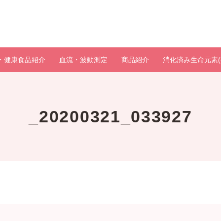
・健康食品紹介
血流・波動測定
商品紹介
消化済み生命元素(
_20200321_033927