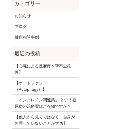
お知らせ
ブログ
健康相談事例
【心臓による足麻痺＆腎不全改
善】
【オートファジー
（Autophagy）】
「インクレチン関連薬」 という糖
尿病の治療薬はご存知ですか？
【他人から見てではなく、自身が
無理していないことが大切】