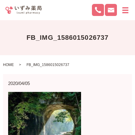
メ
FB_IMG_1586015026737
HOME
FB_IMG_1586015026737
2020/04/05