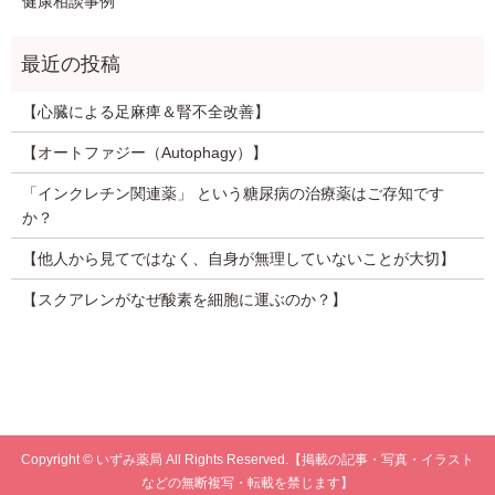
健康相談事例
【心臓による足麻痺＆腎不全改善】
【オートファジー（Autophagy）】
「インクレチン関連薬」 という糖尿病の治療薬はご存知です
か？
【他人から見てではなく、自身が無理していないことが大切】
【スクアレンがなぜ酸素を細胞に運ぶのか？】
Copyright © いずみ薬局 All Rights Reserved.【掲載の記事・写真・イラスト
などの無断複写・転載を禁じます】