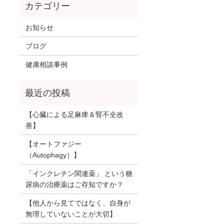
お知らせ
ブログ
健康相談事例
【心臓による足麻痺＆腎不全改
善】
【オートファジー
（Autophagy）】
「インクレチン関連薬」 という糖
尿病の治療薬はご存知ですか？
【他人から見てではなく、自身が
無理していないことが大切】