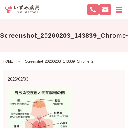
メ
Screenshot_20260203_143839_Chrome
HOME
Screenshot_20260203_143839_Chrome~2
2026/02/03