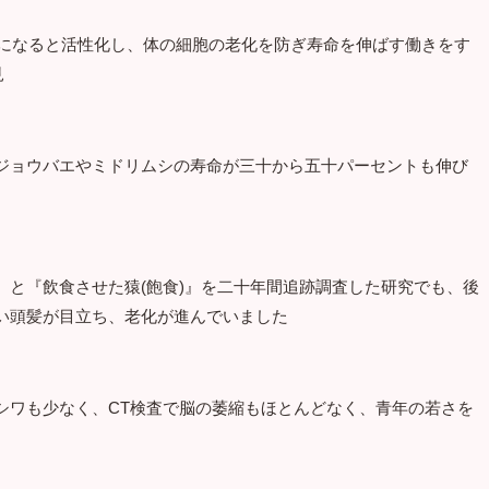
態になると活性化し、体の細胞の老化を防ぎ寿命を伸ばす働きをす
見
ジョウバエやミドリムシの寿命が三十から五十パーセントも伸び
』と『飲食させた猿(飽食)』を二十年間追跡調査した研究でも、後
い頭髪が目立ち、老化が進んでいました
シワも少なく、CT検査で脳の萎縮もほとんどなく、青年の若さを