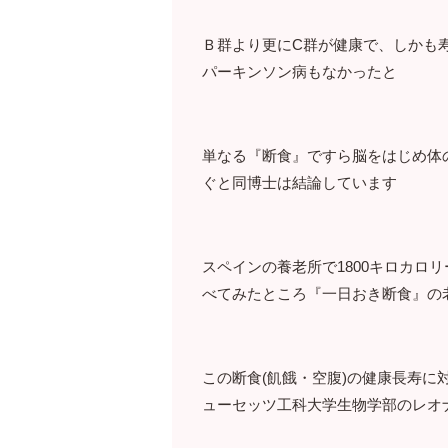
Ｂ群より更にC群が健康で、しかも
パーキンソン病もなかったと
単なる『断食』ですら脳をはじめ体
ぐと同博士は結論しています
スペインの養老所で1800キロカロ
べてみたところ『一日おき断食』の
この断食(飢餓・空腹)の健康長寿
ューセッツ工科大学生物学部のレオ