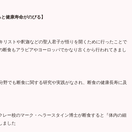
ると健康寿命がのびる】
スキリストや釈迦などの聖人君子が悟りを開くために行ったことで
の断食もアラビアやヨーロッパでかなり古くから行われてきまし
の分野でも断食に関する研究や実践がなされ、断食の健康長寿に及
クレー校のマーク・へラースタイン博士が断食すると『体内の細
しました