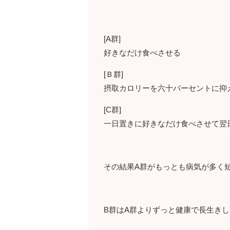
[A群]
好きなだけ食べさせる
[Ｂ群]
摂取カロリーを六十パーセントに抑
[C群]
一日置きに好きなだけ食べさせて翌
その結果A群がもっとも病気が多く
B群はA群よりずっと健康で長生きし