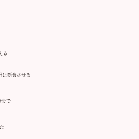
える
日は断食させる
短命で
た