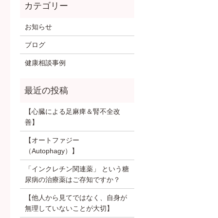
お知らせ
ブログ
健康相談事例
【心臓による足麻痺＆腎不全改
善】
【オートファジー
（Autophagy）】
「インクレチン関連薬」 という糖
尿病の治療薬はご存知ですか？
【他人から見てではなく、自身が
無理していないことが大切】