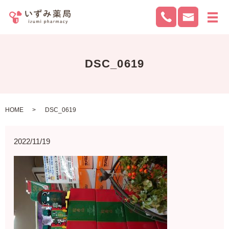
メ
DSC_0619
HOME
DSC_0619
2022/11/19