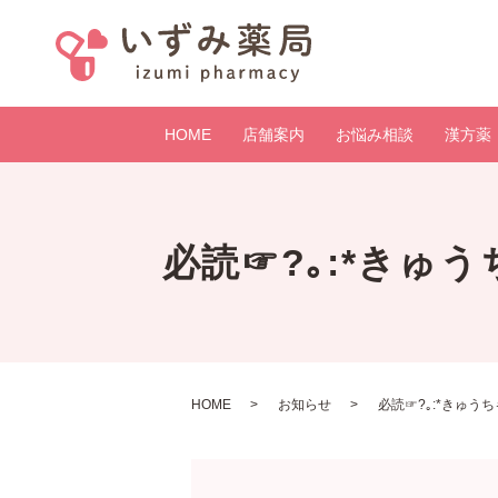
HOME
店舗案内
お悩み相談
漢方薬
必読☞?｡:*きゅ
HOME
お知らせ
必読☞?｡:*きゅう