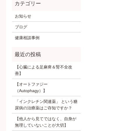
お知らせ
ブログ
健康相談事例
【心臓による足麻痺＆腎不全改
善】
【オートファジー
（Autophagy）】
「インクレチン関連薬」 という糖
尿病の治療薬はご存知ですか？
【他人から見てではなく、自身が
無理していないことが大切】