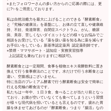
※またフォロワーさんの多い方からのご応募の際には、更
に?✨をご用意しております。
私は自然治癒力を最大に上げることのできる『酵素断食』
と『究極の健康法』を基盤にし、お体の立て直しや健康維
持、不妊、発達障害、自閉症スペクトラム、がん、糖尿
病、美容、苦しくないダイエットなどの様々なお悩みでご
相談をお受けしている『薬を扱い薬を知る為に薬を減らす
お手伝いをしている』新基準認定薬局 認定薬剤師です。
※禁煙・ママサポート・認知症・実務実習指導
上記認定も兼ねております(ご相談可)。
酵素断食とは一定期間、食事を植物エキス発酵飲料に置き
換えて行う食事療法のことです。水だけで行う水断食とは
違い、空腹感はございません。
特に当店のプレミアム酵素で行う酵素断食は安全で簡単に
行える究極の断食法です。
私たちは一年中、１日３食、食べることが当たり前となっ
ており、お腹が空いていなくても食べてしまうという習慣
が様々な現代病を招いているとも言えるのです。疲れた胃
腸を休ませてあげるのが『酵素断食』つまり『腸活』なの