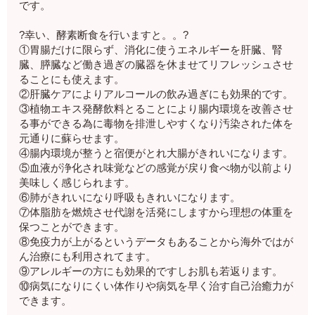
です。
?幸い、酵素断食を行いますと。。?
①胃腸だけに限らず、消化に使うエネルギーを肝臓、腎
臓、膵臓など働き過ぎの臓器を休ませてリフレッシュさせ
ることにも使えます。
②肝臓ケアによりアルコールの飲み過ぎにも効果的です。
③植物エキス発酵飲料とることにより腸内環境を改善させ
る事ができる為に毒物を排泄しやすくなり汚染された体を
元通りに蘇らせます。
④腸内環境が整うと宿便がとれ大腸がきれいになります。
⑤血液が浄化され味覚などの感覚が戻り食べ物が以前より
美味しく感じられます。
⑥肺がきれいになり呼吸もきれいになります。
⑦体脂肪を燃焼させ代謝を活発にしますから理想の体重を
保つことができます。
⑧免疫力が上がるというデータもあることから海外ではが
ん治療にも利用されてます。
⑨アレルギーの方にも効果的ですしお肌も若返ります。
⑩病気になりにくい体作りや病気を早く治す自己治癒力が
できます。