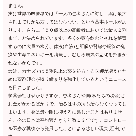
ません。
実は世界の医療界では『一人の患者さんに対し、薬は最大
４剤までしか処方してはならない』という基本ルールがあ
ります。さらに『６０歳以上の高齢者においては最大２剤
まで』と決められています。多くの薬を飲むとそれを解毒
するのに大量の水分、体液(血液)と肝臓や腎臓や腸管の免
疫や生命エネルギーを消費し、むしろ病気の悪化を招きか
ねないからです。
最近、カナダでは５剤以上の薬を処方する医師が増えたた
めに薬剤師会が取り締まりを強化しているというニュース
を目にしました。
製薬会社は儲かりますが、患者さんや国(私たちの税金)は
お金がかかるばかりで、治るはずの病も治らなくなってし
まいます。薬は最小限に抑えるに越したことはありませ
ん。今の日本は平均寝たきり年数１３年です。コントロー
ル医療が戦後から発展したことによる悲しい現実(理由)で