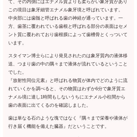
て、その内側にはエナメル質よりも柔らかい象牙質があり
この境目は象牙細管エナメル象牙境と呼ばれています。
中央部には歯髄と呼ばれる歯の神経が通っています。一
方、歯茎に覆われている歯根と呼ばれる部分の表面はセメ
ント質に覆われており歯根膜によって歯槽骨とくっついて
います。
スタイマン博士らにより発見されたのは象牙質内の液体移
送、つまり歯の中の隅々まで液体が流れているということ
でした。
『放射性同位元素』と呼ばれる物質が体内でどのように流
れていくかを調べると、その物質はわずか6分で象牙質エ
ナメル境に達し1時間もしないうちにエナメル小柱間から
歯の表面に出てくるのを確認しました。
歯は単なる石のような塊ではなく『隅々まで栄養や液体が
行き届く機能を備えた臓器』だということです。