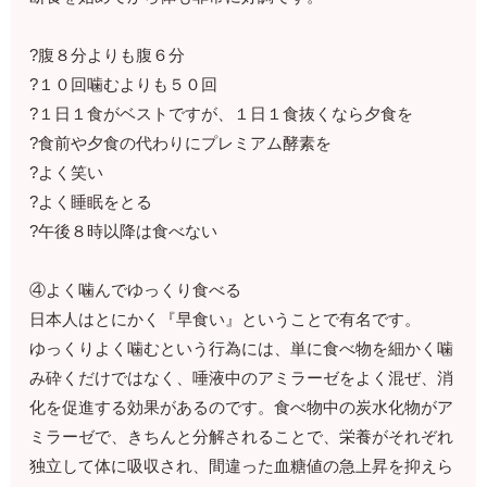
?腹８分よりも腹６分
?１０回噛むよりも５０回
?１日１食がベストですが、１日１食抜くなら夕食を
?食前や夕食の代わりにプレミアム酵素を
?よく笑い
?よく睡眠をとる
?午後８時以降は食べない
④よく噛んでゆっくり食べる
日本人はとにかく『早食い』ということで有名です。
ゆっくりよく噛むという行為には、単に食べ物を細かく噛
み砕くだけではなく、唾液中のアミラーゼをよく混ぜ、消
化を促進する効果があるのです。食べ物中の炭水化物がア
ミラーゼで、きちんと分解されることで、栄養がそれぞれ
独立して体に吸収され、間違った血糖値の急上昇を抑えら