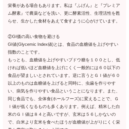
栄養がある場合もあります。私は『ふげん』と『プレミア
ム酵素』で農薬などを洗い、更に酵素活性、生理活性を甦
らせ、生かした食材をあえて食すように心がけています。
②GI価の高い食物を避ける
GI値(Glycemic Index値)とは、食品の血糖値を上げやすい
指数のことです。
もっとも、血糖値を上げやすいブドウ糖を１００とし、低
ければ低いほど血糖値を上げにくく一般的には６０以下の
食品が望ましいとされています。逆に言うとＧＩ値が６０
以上のものは血糖値を上げると同時に、虫歯を作りやす
い、病気を作りやすい食品ということになります。また、
同じ食品でも、全体食(ホールフーズ)に変えることで、Ｇ
Ｉ値が低くなるものも多くあります。例えば、精米した白
米のＧＩ値は８４と高いですが、玄米は５６しかないの
で、白米より玄米を食べたほうが血糖値が上がりにくく栄