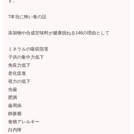
す。
?本当に怖い食の話
添加物や合成甘味料が健康損ねる146の理由として
ミネラルの吸収阻害
子供の集中力低下
免疫力低下
老化促進
視力の低下
虫歯
肥満
歯周病
静脈瘤
食物アレルギー
白内障