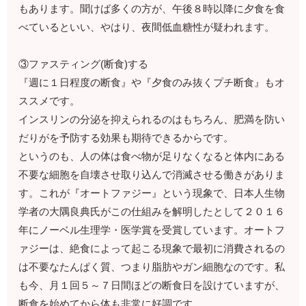
もあります。聞けば多くの方が、午後８時以降に夕食を食
べているといい、やはり、夜間低血糖性が疑われます。
③ファスティング(断食)する
『週に１日程度の断食』や『夕食のみ抜くプチ断食』もオ
ススメです。
インスリンの分泌を抑えられるのはもちろん、肥満を防い
だりがを予防する効果も期待できるからです。
というのも、人の体は食べ物が足りなくなると体内にある
不要な細胞を自壊させ取り込んで消滅させる働きがありま
す。これが『オートファジー』という現象で、日本人生物
学者の大隅良典氏がこの仕組みを解明したとして２０１６
年にノーベル生理学・医学賞を受賞しています。オートフ
ァジーは、絶食によって起こる現象で最初に消費されるの
は不要なたんぱく質、つまり脂肪やガン細胞なのです。私
も今、月１回５～７日間ほどの断食日を設けていますが、
断食を始めてから体も非常に好調です。