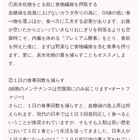
①炭水化物をとる前に食物繊維を摂取する
血糖値を急激に上げないカラダ作りの為に、GI値の低い食
べ物を選ぶほか、食べ方に工夫する必要があります。お腹
が空いたからといっていきなりおにぎりを頬張るよりも空
腹時こそ、内臓を休める『プレミアム酵素』をとり、食欲
を抑えた後に、まずは野菜など食物繊維を含む食事を摂り
ます。更に、炭水化物の量を減らすこともオススメしま
す。
②１日の食事回数を減らす
(細胞のメンテナンスは空腹期にのみ起こります=オートフ
ァジー)
さらに、１日の食事回数を減らすと、血糖値の急上昇は抑
えられます。現代の日本では１日３回規則正しく食べると
いうことが推奨されていますが、そもそも人類は長い歴史
において１日１食という生活を送ってきました。日本人が
１日３食になったのはここ１００年以内の事と言われてい