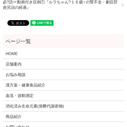
必?読☞動画付き症例①『ルラちゃん?１６歳♀の腎不全・劇症肝
炎完治の経過』
HOME
店舗案内
お悩み相談
漢方薬・健康食品紹介
血流・波動測定
消化済み生命元素(発酵代謝産物)
商品紹介
お問い合わせ