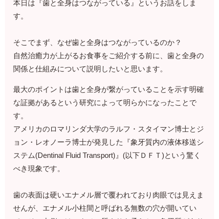
本日は『歯と全身はつながっている』というお話をしま
す。
そこでまず、なぜ歯と全身はつながっているのか？
自然治癒力が上がるお食事をご紹介する前に、歯と全身の
関係と仕組みについて説明したいと思います。
最大のポイントは歯と全身が繋がっていることを示す明確
な証拠があるという研究によって明らかになったことで
す。
アメリカのロマリンダ大学のラルフ・スタイマン博士とジ
ョン・レオノーラ博士が発見した『象牙質内の液体移送シ
ステム(Dentinal Fluid Transport)』(以下ＤＦＴ)という驚く
べき現象です。
歯の表面は硬いエナメル層で覆われており肉眼では見えま
せんが、エナメル小柱間と呼ばれる無数の穴が開いてい