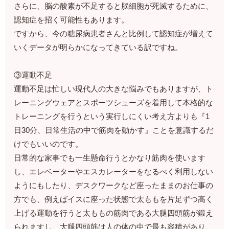
さらに、脳の酸素が不足すると脳細胞が死滅するために、
認知症を招く可能性もあります。
ですから、今の糖尿病患者さんと比例して認知症が増えて
いくデータが明らかになってきている訳ですね。
③運動不足
運動不足は忙しい現代人の大きな悩みでもありますが、ト
レーニングウェアとスポーツシューズを着用して本格的な
トレーニングを行うという実行しにくい考え方よりも『1
日30分、日常生活の中で筋肉を動かす』ことを意識するだ
けでもいいのです。
日常的な家事でも一生懸命行うとかなり筋肉を使います
し、エレベーターやエスカレーターをなるべく利用しない
ようにもしたり、デスクワークなど座ったままのお仕事の
方でも、例えばイスに座った状態で太ももを片足ずつ高く
上げる運動を行うと太ももの筋肉である大腿四頭筋が鍛え
られますし、大腿四頭筋は人の体の中で最も容積があり、